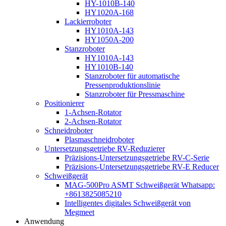
HY-1010B-140
HY1020A-168
Lackierroboter
HY1010A-143
HY1050A-200
Stanzroboter
HY1010A-143
HY1010B-140
Stanzroboter für automatische
Pressenproduktionslinie
Stanzroboter für Pressmaschine
Positionierer
1-Achsen-Rotator
2-Achsen-Rotator
Schneidroboter
Plasmaschneidroboter
Untersetzungsgetriebe RV-Reduzierer
Präzisions-Untersetzungsgetriebe RV-C-Serie
Präzisions-Untersetzungsgetriebe RV-E Reducer
Schweißgerät
MAG-500Pro ASMT Schweißgerät Whatsapp:
+8613825085210
Intelligentes digitales Schweißgerät von
Megmeet
Anwendung