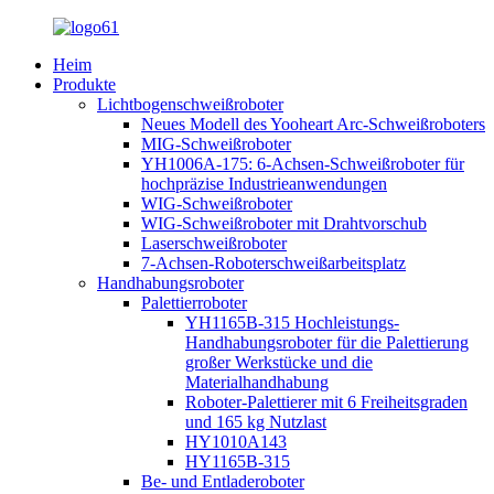
Heim
Produkte
Lichtbogenschweißroboter
Neues Modell des Yooheart Arc-Schweißroboters
MIG-Schweißroboter
YH1006A-175: 6-Achsen-Schweißroboter für
hochpräzise Industrieanwendungen
WIG-Schweißroboter
WIG-Schweißroboter mit Drahtvorschub
Laserschweißroboter
7-Achsen-Roboterschweißarbeitsplatz
Handhabungsroboter
Palettierroboter
YH1165B-315 Hochleistungs-
Handhabungsroboter für die Palettierung
großer Werkstücke und die
Materialhandhabung
Roboter-Palettierer mit 6 Freiheitsgraden
und 165 kg Nutzlast
HY1010A143
HY1165B-315
Be- und Entladeroboter