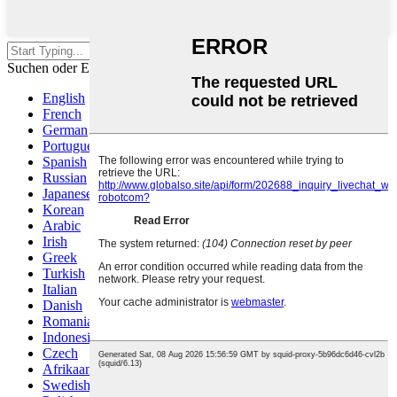
Drücken Sie die Eingabetaste zum
Suchen oder ESC zum Schließen
English
French
German
Portuguese
Spanish
Russian
Japanese
Korean
Arabic
Irish
Greek
Turkish
Italian
Danish
Romanian
Indonesian
Czech
Afrikaans
Swedish