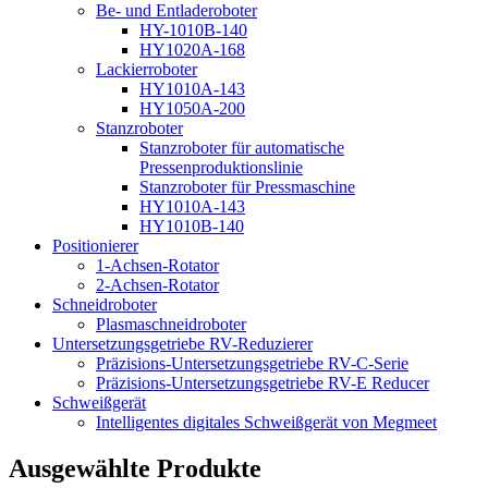
Be- und Entladeroboter
HY-1010B-140
HY1020A-168
Lackierroboter
HY1010A-143
HY1050A-200
Stanzroboter
Stanzroboter für automatische
Pressenproduktionslinie
Stanzroboter für Pressmaschine
HY1010A-143
HY1010B-140
Positionierer
1-Achsen-Rotator
2-Achsen-Rotator
Schneidroboter
Plasmaschneidroboter
Untersetzungsgetriebe RV-Reduzierer
Präzisions-Untersetzungsgetriebe RV-C-Serie
Präzisions-Untersetzungsgetriebe RV-E Reducer
Schweißgerät
Intelligentes digitales Schweißgerät von Megmeet
Ausgewählte Produkte