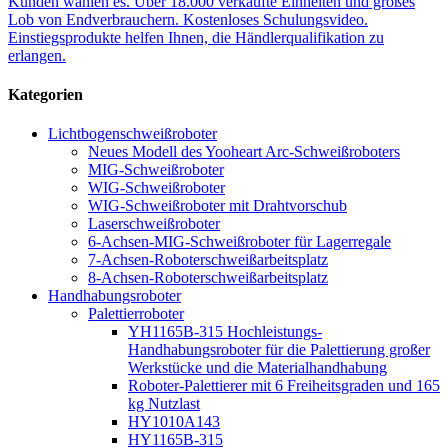
Kunden wählen es. Über 18.000 verkaufte Einheiten und großes
Lob von Endverbrauchern. Kostenloses Schulungsvideo.
Einstiegsprodukte helfen Ihnen, die Händlerqualifikation zu
erlangen.
Kategorien
Lichtbogenschweißroboter
Neues Modell des Yooheart Arc-Schweißroboters
MIG-Schweißroboter
WIG-Schweißroboter
WIG-Schweißroboter mit Drahtvorschub
Laserschweißroboter
6-Achsen-MIG-Schweißroboter für Lagerregale
7-Achsen-Roboterschweißarbeitsplatz
8-Achsen-Roboterschweißarbeitsplatz
Handhabungsroboter
Palettierroboter
YH1165B-315 Hochleistungs-
Handhabungsroboter für die Palettierung großer
Werkstücke und die Materialhandhabung
Roboter-Palettierer mit 6 Freiheitsgraden und 165
kg Nutzlast
HY1010A143
HY1165B-315