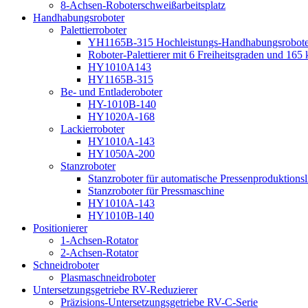
8-Achsen-Roboterschweißarbeitsplatz
Handhabungsroboter
Palettierroboter
YH1165B-315 Hochleistungs-Handhabungsroboter f
Roboter-Palettierer mit 6 Freiheitsgraden und 165 
HY1010A143
HY1165B-315
Be- und Entladeroboter
HY-1010B-140
HY1020A-168
Lackierroboter
HY1010A-143
HY1050A-200
Stanzroboter
Stanzroboter für automatische Pressenproduktionsl
Stanzroboter für Pressmaschine
HY1010A-143
HY1010B-140
Positionierer
1-Achsen-Rotator
2-Achsen-Rotator
Schneidroboter
Plasmaschneidroboter
Untersetzungsgetriebe RV-Reduzierer
Präzisions-Untersetzungsgetriebe RV-C-Serie