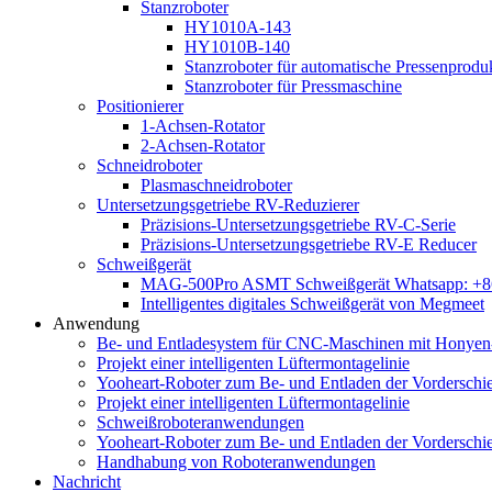
Stanzroboter
HY1010A-143
HY1010B-140
Stanzroboter für automatische Pressenproduk
Stanzroboter für Pressmaschine
Positionierer
1-Achsen-Rotator
2-Achsen-Rotator
Schneidroboter
Plasmaschneidroboter
Untersetzungsgetriebe RV-Reduzierer
Präzisions-Untersetzungsgetriebe RV-C-Serie
Präzisions-Untersetzungsgetriebe RV-E Reducer
Schweißgerät
MAG-500Pro ASMT Schweißgerät Whatsapp: +
Intelligentes digitales Schweißgerät von Megmeet
Anwendung
Be- und Entladesystem für CNC-Maschinen mit Honyen-
Projekt einer intelligenten Lüftermontagelinie
Yooheart-Roboter zum Be- und Entladen der Vordersch
Projekt einer intelligenten Lüftermontagelinie
Schweißroboteranwendungen
Yooheart-Roboter zum Be- und Entladen der Vordersch
Handhabung von Roboteranwendungen
Nachricht