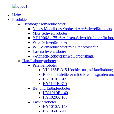
Heim
Produkte
Lichtbogenschweißroboter
Neues Modell des Yooheart Arc-Schweißroboters
MIG-Schweißroboter
YH1006A-175: 6-Achsen-Schweißroboter für hoc
WIG-Schweißroboter
WIG-Schweißroboter mit Drahtvorschub
Laserschweißroboter
7-Achsen-Roboterschweißarbeitsplatz
Handhabungsroboter
Palettierroboter
YH1165B-315 Hochleistungs-Handhabungsrob
Roboter-Palettierer mit 6 Freiheitsgraden un
HY1010A143
HY1165B-315
Be- und Entladeroboter
HY-1010B-140
HY1020A-168
Lackierroboter
HY1010A-143
HY1050A-200