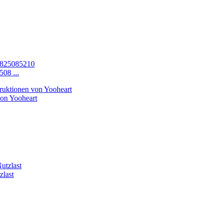
08 ...
von Yooheart
zlast