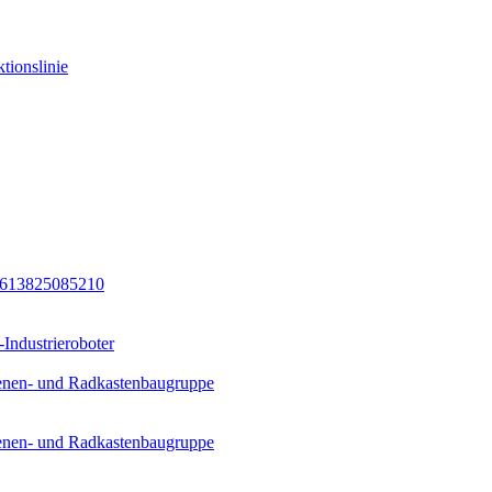
tionslinie
8613825085210
Industrieroboter
ienen- und Radkastenbaugruppe
ienen- und Radkastenbaugruppe