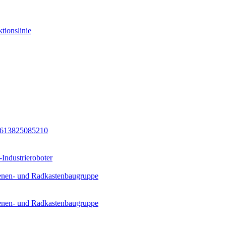
tionslinie
8613825085210
Industrieroboter
ienen- und Radkastenbaugruppe
ienen- und Radkastenbaugruppe