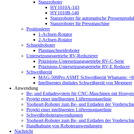
Stanzroboter
HY1010A-143
HY1010B-140
Stanzroboter für automatische Pressenproduk
Stanzroboter für Pressmaschine
Positionierer
1-Achsen-Rotator
2-Achsen-Rotator
Schneidroboter
Plasmaschneidroboter
Untersetzungsgetriebe RV-Reduzierer
Präzisions-Untersetzungsgetriebe RV-C-Serie
Präzisions-Untersetzungsgetriebe RV-E Reducer
Schweißgerät
MAG-500Pro ASMT Schweißgerät Whatsapp: +
Intelligentes digitales Schweißgerät von Megmeet
Anwendung
Be- und Entladesystem für CNC-Maschinen mit Honyen-
Projekt einer intelligenten Lüftermontagelinie
Yooheart-Roboter zum Be- und Entladen der Vordersch
Projekt einer intelligenten Lüftermontagelinie
Schweißroboteranwendungen
Yooheart-Roboter zum Be- und Entladen der Vordersch
Handhabung von Roboteranwendungen
Nachricht