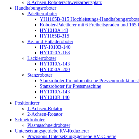
8-Achsen-Roboterschweißarbeitsplatz
Handhabungsroboter
Palettierroboter
YH1165B-315 Hochleistungs-Handhabungsroboter f
Roboter-Palettierer mit 6 Freiheitsgraden und 165 
HY1010A143
HY1165B-315
Be- und Entladeroboter
HY-1010B-140
HY1020A-168
Lackierroboter
HY1010A-143
HY1050A-200
Stanzroboter
Stanzroboter für automatische Pressenproduktionsl
Stanzroboter für Pressmaschine
HY1010A-143
HY1010B-140
Positionierer
1-Achsen-Rotator
2-Achsen-Rotator
Schneidroboter
Plasmaschneidroboter
Untersetzungsgetriebe RV-Reduzierer
Präzisions-Untersetzungsgetriebe RV-C-Serie