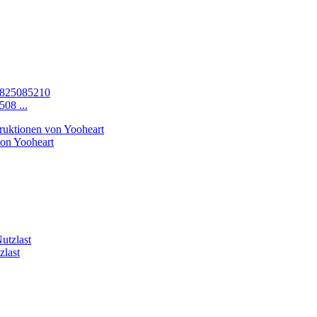
08 ...
von Yooheart
zlast