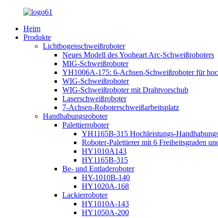
Heim
Produkte
Lichtbogenschweißroboter
Neues Modell des Yooheart Arc-Schweißroboters
MIG-Schweißroboter
YH1006A-175: 6-Achsen-Schweißroboter für hoc
WIG-Schweißroboter
WIG-Schweißroboter mit Drahtvorschub
Laserschweißroboter
7-Achsen-Roboterschweißarbeitsplatz
Handhabungsroboter
Palettierroboter
YH1165B-315 Hochleistungs-Handhabungsrob
Roboter-Palettierer mit 6 Freiheitsgraden un
HY1010A143
HY1165B-315
Be- und Entladeroboter
HY-1010B-140
HY1020A-168
Lackierroboter
HY1010A-143
HY1050A-200