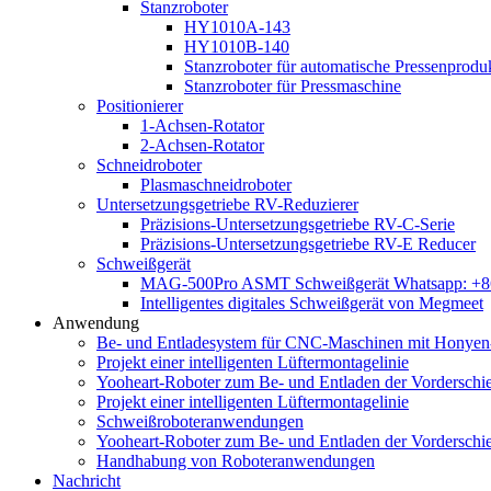
Stanzroboter
HY1010A-143
HY1010B-140
Stanzroboter für automatische Pressenproduk
Stanzroboter für Pressmaschine
Positionierer
1-Achsen-Rotator
2-Achsen-Rotator
Schneidroboter
Plasmaschneidroboter
Untersetzungsgetriebe RV-Reduzierer
Präzisions-Untersetzungsgetriebe RV-C-Serie
Präzisions-Untersetzungsgetriebe RV-E Reducer
Schweißgerät
MAG-500Pro ASMT Schweißgerät Whatsapp: +
Intelligentes digitales Schweißgerät von Megmeet
Anwendung
Be- und Entladesystem für CNC-Maschinen mit Honyen-
Projekt einer intelligenten Lüftermontagelinie
Yooheart-Roboter zum Be- und Entladen der Vordersch
Projekt einer intelligenten Lüftermontagelinie
Schweißroboteranwendungen
Yooheart-Roboter zum Be- und Entladen der Vordersch
Handhabung von Roboteranwendungen
Nachricht