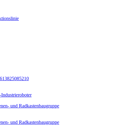
tionslinie
8613825085210
Industrieroboter
ienen- und Radkastenbaugruppe
ienen- und Radkastenbaugruppe