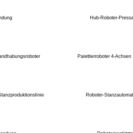
ndung
Hub-Roboter-Pressa
andhabungsroboter
Palettierroboter 4-Achse
tanzproduktionslinie
Roboter-Stanzautomati