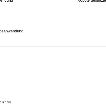
wendung
Robotergestützt
ladeanwendung
nz Anhui