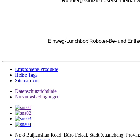
Robotergestützte Laserschneidan
Einweg-Lunchbox Roboter-Be- und Ent
Empfohlene Produkte
Heiße Tags
Sitemap.xml
Datenschutzrichtlinie
Nutzungsbedingungen
Nr. 8 Baijianshan Road, Büro Feicai, Stadt Xuancheng, Provi