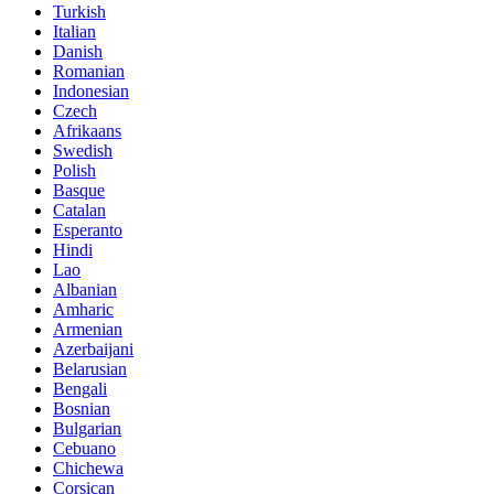
Turkish
Italian
Danish
Romanian
Indonesian
Czech
Afrikaans
Swedish
Polish
Basque
Catalan
Esperanto
Hindi
Lao
Albanian
Amharic
Armenian
Azerbaijani
Belarusian
Bengali
Bosnian
Bulgarian
Cebuano
Chichewa
Corsican