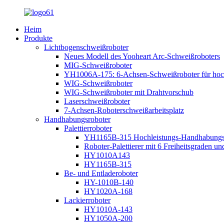
Heim
Produkte
Lichtbogenschweißroboter
Neues Modell des Yooheart Arc-Schweißroboters
MIG-Schweißroboter
YH1006A-175: 6-Achsen-Schweißroboter für hoc
WIG-Schweißroboter
WIG-Schweißroboter mit Drahtvorschub
Laserschweißroboter
7-Achsen-Roboterschweißarbeitsplatz
Handhabungsroboter
Palettierroboter
YH1165B-315 Hochleistungs-Handhabungsrob
Roboter-Palettierer mit 6 Freiheitsgraden un
HY1010A143
HY1165B-315
Be- und Entladeroboter
HY-1010B-140
HY1020A-168
Lackierroboter
HY1010A-143
HY1050A-200