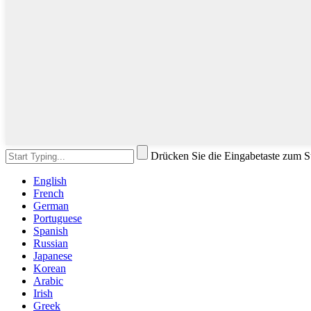
Drücken Sie die Eingabetaste zum 
English
French
German
Portuguese
Spanish
Russian
Japanese
Korean
Arabic
Irish
Greek