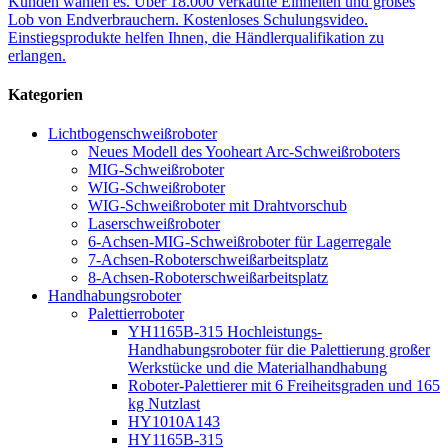
Kunden wählen es. Über 18.000 verkaufte Einheiten und großes
Lob von Endverbrauchern. Kostenloses Schulungsvideo.
Einstiegsprodukte helfen Ihnen, die Händlerqualifikation zu
erlangen.
Kategorien
Lichtbogenschweißroboter
Neues Modell des Yooheart Arc-Schweißroboters
MIG-Schweißroboter
WIG-Schweißroboter
WIG-Schweißroboter mit Drahtvorschub
Laserschweißroboter
6-Achsen-MIG-Schweißroboter für Lagerregale
7-Achsen-Roboterschweißarbeitsplatz
8-Achsen-Roboterschweißarbeitsplatz
Handhabungsroboter
Palettierroboter
YH1165B-315 Hochleistungs-
Handhabungsroboter für die Palettierung großer
Werkstücke und die Materialhandhabung
Roboter-Palettierer mit 6 Freiheitsgraden und 165
kg Nutzlast
HY1010A143
HY1165B-315