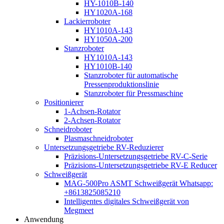
HY-1010B-140
HY1020A-168
Lackierroboter
HY1010A-143
HY1050A-200
Stanzroboter
HY1010A-143
HY1010B-140
Stanzroboter für automatische
Pressenproduktionslinie
Stanzroboter für Pressmaschine
Positionierer
1-Achsen-Rotator
2-Achsen-Rotator
Schneidroboter
Plasmaschneidroboter
Untersetzungsgetriebe RV-Reduzierer
Präzisions-Untersetzungsgetriebe RV-C-Serie
Präzisions-Untersetzungsgetriebe RV-E Reducer
Schweißgerät
MAG-500Pro ASMT Schweißgerät Whatsapp:
+8613825085210
Intelligentes digitales Schweißgerät von
Megmeet
Anwendung