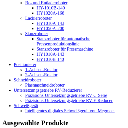
Be- und Entladeroboter
HY-1010B-140
HY1020A-168
Lackierroboter
HY1010A-143
HY1050A-200
Stanzroboter
Stanzroboter für automatische
Pressenproduktionslinie
Stanzroboter für Pressmaschine
HY1010A-143
HY1010B-140
Positionierer
1-Achsen-Rotator
2-Achsen-Rotator
Schneidroboter
Plasmaschneidroboter
Untersetzungsgetriebe RV-Reduzierer
Präzisions-Untersetzungsgetriebe RV-C-Serie
Präzisions-Untersetzungsgetriebe RV-E Reducer
Schweißgerät
Intelligentes digitales Schweißgerät von Megmeet
Ausgewählte Produkte