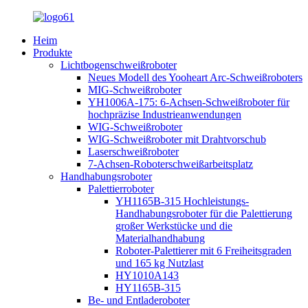
Heim
Produkte
Lichtbogenschweißroboter
Neues Modell des Yooheart Arc-Schweißroboters
MIG-Schweißroboter
YH1006A-175: 6-Achsen-Schweißroboter für
hochpräzise Industrieanwendungen
WIG-Schweißroboter
WIG-Schweißroboter mit Drahtvorschub
Laserschweißroboter
7-Achsen-Roboterschweißarbeitsplatz
Handhabungsroboter
Palettierroboter
YH1165B-315 Hochleistungs-
Handhabungsroboter für die Palettierung
großer Werkstücke und die
Materialhandhabung
Roboter-Palettierer mit 6 Freiheitsgraden
und 165 kg Nutzlast
HY1010A143
HY1165B-315
Be- und Entladeroboter