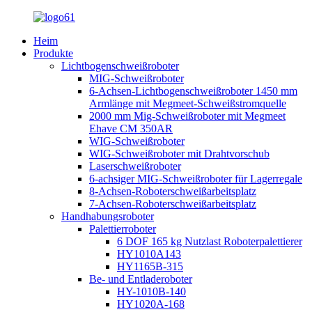
Heim
Produkte
Lichtbogenschweißroboter
MIG-Schweißroboter
6-Achsen-Lichtbogenschweißroboter 1450 mm
Armlänge mit Megmeet-Schweißstromquelle
2000 mm Mig-Schweißroboter mit Megmeet
Ehave CM 350AR
WIG-Schweißroboter
WIG-Schweißroboter mit Drahtvorschub
Laserschweißroboter
6-achsiger MIG-Schweißroboter für Lagerregale
8-Achsen-Roboterschweißarbeitsplatz
7-Achsen-Roboterschweißarbeitsplatz
Handhabungsroboter
Palettierroboter
6 DOF 165 kg Nutzlast Roboterpalettierer
HY1010A143
HY1165B-315
Be- und Entladeroboter
HY-1010B-140
HY1020A-168