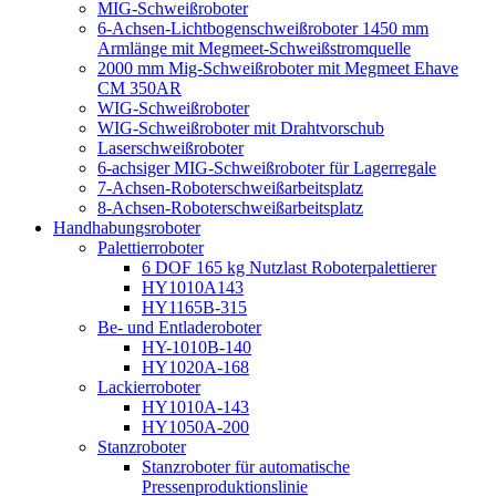
MIG-Schweißroboter
6-Achsen-Lichtbogenschweißroboter 1450 mm
Armlänge mit Megmeet-Schweißstromquelle
2000 mm Mig-Schweißroboter mit Megmeet Ehave
CM 350AR
WIG-Schweißroboter
WIG-Schweißroboter mit Drahtvorschub
Laserschweißroboter
6-achsiger MIG-Schweißroboter für Lagerregale
7-Achsen-Roboterschweißarbeitsplatz
8-Achsen-Roboterschweißarbeitsplatz
Handhabungsroboter
Palettierroboter
6 DOF 165 kg Nutzlast Roboterpalettierer
HY1010A143
HY1165B-315
Be- und Entladeroboter
HY-1010B-140
HY1020A-168
Lackierroboter
HY1010A-143
HY1050A-200
Stanzroboter
Stanzroboter für automatische
Pressenproduktionslinie