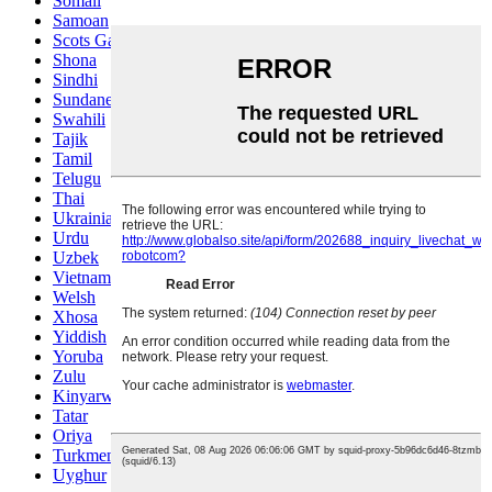
Somali
Samoan
Scots Gaelic
Shona
Sindhi
Sundanese
Swahili
Tajik
Tamil
Telugu
Thai
Ukrainian
Urdu
Uzbek
Vietnamese
Welsh
Xhosa
Yiddish
Yoruba
Zulu
Kinyarwanda
Tatar
Oriya
Turkmen
Uyghur