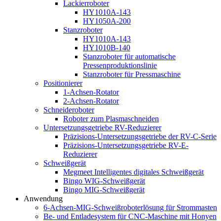
Lackierroboter
HY1010A-143
HY1050A-200
Stanzroboter
HY1010A-143
HY1010B-140
Stanzroboter für automatische
Pressenproduktionslinie
Stanzroboter für Pressmaschine
Positionierer
1-Achsen-Rotator
2-Achsen-Rotator
Schneideroboter
Roboter zum Plasmaschneiden
Untersetzungsgetriebe RV-Reduzierer
Präzisions-Untersetzungsgetriebe der RV-C-Serie
Präzisions-Untersetzungsgetriebe RV-E-
Reduzierer
Schweißgerät
Megmeet Intelligentes digitales Schweißgerät
Bingo WIG-Schweißgerät
Bingo MIG-Schweißgerät
Anwendung
6-Achsen-MIG-Schweißroboterlösung für Strommasten
Be- und Entladesystem für CNC-Maschine mit Honyen