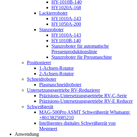
HY-1010B-140
HY1020A-168
Lackierroboter
HY1010A-143
HY1050A-200
Stanzroboter
HY1010A-143
HY1010B-140
Stanzroboter für automatische
Pressenproduktionslinie
Stanzroboter für Pressmaschine
Positionierer
1-Achsen-Rotator
2-Achsen-Rotator
Schneidroboter
Plasmaschneidroboter
Untersetzungsgetriebe RV-Reduzierer
Präzisions-Untersetzungsgetriebe RV-C-Serie
Präzisions-Untersetzungsgetriebe RV-E Reducer
Schweißgerät
MAG-500Pro ASMT Schweißgerät Whatsapp:
+8613825085210
Intelligentes digitales Schweißgerät von
Megmeet
Anwendung