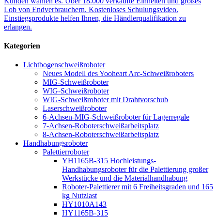
Kunden wählen es. Über 18.000 verkaufte Einheiten und großes
Lob von Endverbrauchern. Kostenloses Schulungsvideo.
Einstiegsprodukte helfen Ihnen, die Händlerqualifikation zu
erlangen.
Kategorien
Lichtbogenschweißroboter
Neues Modell des Yooheart Arc-Schweißroboters
MIG-Schweißroboter
WIG-Schweißroboter
WIG-Schweißroboter mit Drahtvorschub
Laserschweißroboter
6-Achsen-MIG-Schweißroboter für Lagerregale
7-Achsen-Roboterschweißarbeitsplatz
8-Achsen-Roboterschweißarbeitsplatz
Handhabungsroboter
Palettierroboter
YH1165B-315 Hochleistungs-
Handhabungsroboter für die Palettierung großer
Werkstücke und die Materialhandhabung
Roboter-Palettierer mit 6 Freiheitsgraden und 165
kg Nutzlast
HY1010A143
HY1165B-315