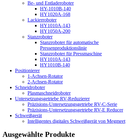
Be- und Entladeroboter
HY-1010B-140
HY1020A-168
Lackierroboter
HY1010A-143
HY1050A-200
Stanzroboter
Stanzroboter für automatische
Pressenproduktionslinie
Stanzroboter für Pressmaschine
HY1010A-143
HY1010B-140
Positionierer
1-Achsen-Rotator
2-Achsen-Rotator
Schneidroboter
Plasmaschneidroboter
Untersetzungsgetriebe RV-Reduzierer
Präzisions-Untersetzungsgetriebe RV-C-Serie
Präzisions-Untersetzungsgetriebe RV-E Reducer
Schweißgerät
Intelligentes digitales Schweißgerät von Megmeet
Ausgewählte Produkte