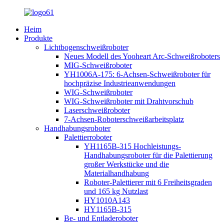
Heim
Produkte
Lichtbogenschweißroboter
Neues Modell des Yooheart Arc-Schweißroboters
MIG-Schweißroboter
YH1006A-175: 6-Achsen-Schweißroboter für
hochpräzise Industrieanwendungen
WIG-Schweißroboter
WIG-Schweißroboter mit Drahtvorschub
Laserschweißroboter
7-Achsen-Roboterschweißarbeitsplatz
Handhabungsroboter
Palettierroboter
YH1165B-315 Hochleistungs-
Handhabungsroboter für die Palettierung
großer Werkstücke und die
Materialhandhabung
Roboter-Palettierer mit 6 Freiheitsgraden
und 165 kg Nutzlast
HY1010A143
HY1165B-315
Be- und Entladeroboter