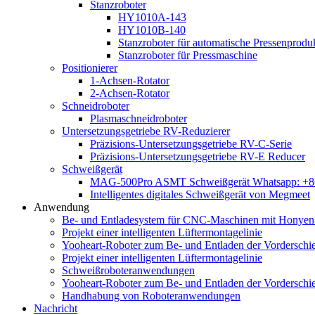
Stanzroboter
HY1010A-143
HY1010B-140
Stanzroboter für automatische Pressenproduk
Stanzroboter für Pressmaschine
Positionierer
1-Achsen-Rotator
2-Achsen-Rotator
Schneidroboter
Plasmaschneidroboter
Untersetzungsgetriebe RV-Reduzierer
Präzisions-Untersetzungsgetriebe RV-C-Serie
Präzisions-Untersetzungsgetriebe RV-E Reducer
Schweißgerät
MAG-500Pro ASMT Schweißgerät Whatsapp: +
Intelligentes digitales Schweißgerät von Megmeet
Anwendung
Be- und Entladesystem für CNC-Maschinen mit Honyen-
Projekt einer intelligenten Lüftermontagelinie
Yooheart-Roboter zum Be- und Entladen der Vordersch
Projekt einer intelligenten Lüftermontagelinie
Schweißroboteranwendungen
Yooheart-Roboter zum Be- und Entladen der Vordersch
Handhabung von Roboteranwendungen
Nachricht