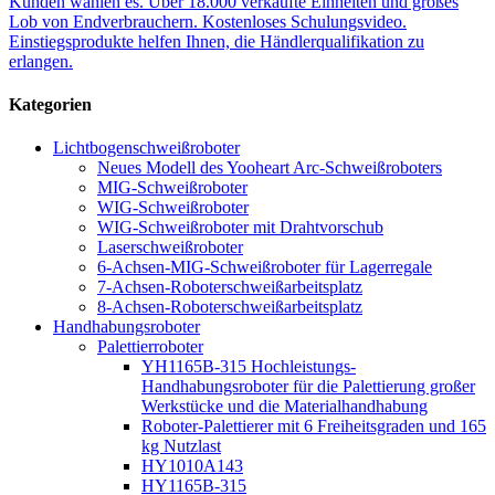
Kunden wählen es. Über 18.000 verkaufte Einheiten und großes
Lob von Endverbrauchern. Kostenloses Schulungsvideo.
Einstiegsprodukte helfen Ihnen, die Händlerqualifikation zu
erlangen.
Kategorien
Lichtbogenschweißroboter
Neues Modell des Yooheart Arc-Schweißroboters
MIG-Schweißroboter
WIG-Schweißroboter
WIG-Schweißroboter mit Drahtvorschub
Laserschweißroboter
6-Achsen-MIG-Schweißroboter für Lagerregale
7-Achsen-Roboterschweißarbeitsplatz
8-Achsen-Roboterschweißarbeitsplatz
Handhabungsroboter
Palettierroboter
YH1165B-315 Hochleistungs-
Handhabungsroboter für die Palettierung großer
Werkstücke und die Materialhandhabung
Roboter-Palettierer mit 6 Freiheitsgraden und 165
kg Nutzlast
HY1010A143
HY1165B-315