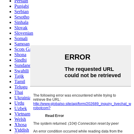
Persian
Punjabi
Serbian
Sesotho
Sinhala
Slovak
Slovenian
Somali
Samoan
Scots Gaelic
Shona
Sindhi
Sundanese
Swahili
Tajik
Tamil
Telugu
Thai
Ukrainian
Urdu
Uzbek
Vietnamese
Welsh
Xhosa
Yiddish