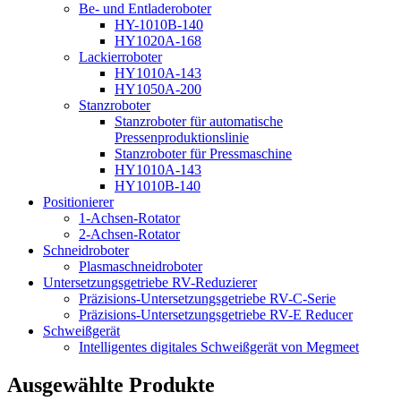
Be- und Entladeroboter
HY-1010B-140
HY1020A-168
Lackierroboter
HY1010A-143
HY1050A-200
Stanzroboter
Stanzroboter für automatische
Pressenproduktionslinie
Stanzroboter für Pressmaschine
HY1010A-143
HY1010B-140
Positionierer
1-Achsen-Rotator
2-Achsen-Rotator
Schneidroboter
Plasmaschneidroboter
Untersetzungsgetriebe RV-Reduzierer
Präzisions-Untersetzungsgetriebe RV-C-Serie
Präzisions-Untersetzungsgetriebe RV-E Reducer
Schweißgerät
Intelligentes digitales Schweißgerät von Megmeet
Ausgewählte Produkte