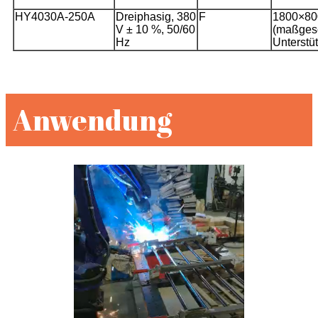
HY4030A-250A
Dreiphasig, 380
F
1800×8
V ± 10 %, 50/60
(maßges
Hz
Unterstü
Anwendung