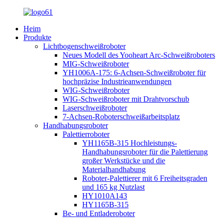
Heim
Produkte
Lichtbogenschweißroboter
Neues Modell des Yooheart Arc-Schweißroboters
MIG-Schweißroboter
YH1006A-175: 6-Achsen-Schweißroboter für
hochpräzise Industrieanwendungen
WIG-Schweißroboter
WIG-Schweißroboter mit Drahtvorschub
Laserschweißroboter
7-Achsen-Roboterschweißarbeitsplatz
Handhabungsroboter
Palettierroboter
YH1165B-315 Hochleistungs-
Handhabungsroboter für die Palettierung
großer Werkstücke und die
Materialhandhabung
Roboter-Palettierer mit 6 Freiheitsgraden
und 165 kg Nutzlast
HY1010A143
HY1165B-315
Be- und Entladeroboter